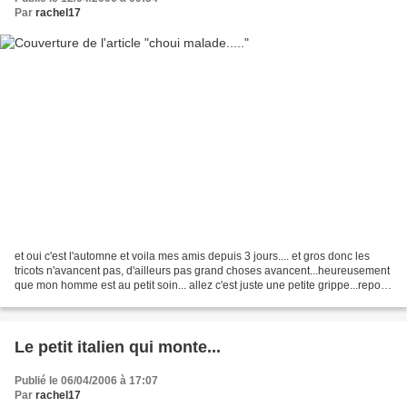
Par
rachel17
et oui c'est l'automne et voila mes amis depuis 3 jours.... et gros donc les
tricots n'avancent pas, d'ailleurs pas grand choses avancent...heureusement
que mon homme est au petit soin... allez c'est juste une petite grippe...repos
et zou dans une semaine...
Le petit italien qui monte...
Publié le 06/04/2006 à 17:07
Par
rachel17