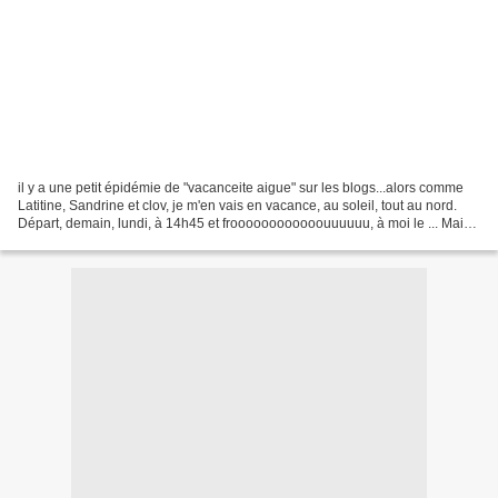
il y a une petit épidémie de "vacanceite aigue" sur les blogs...alors comme
Latitine, Sandrine et clov, je m'en vais en vacance, au soleil, tout au nord.
Départ, demain, lundi, à 14h45 et froooooooooooouuuuuu, à moi le ... Mais
bon je ne pars sans avoir...