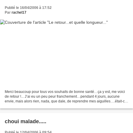
Publié le 16/04/2006 à 17:52
Par
rachel17
Merci beaucoup pour tous vos souhaits de bonne santé…ça y est, me voici
de retour !... J’ai eu un peu peur franchement…pendant 4 jours, aucune
envie, mais alors rien, nada, que dale, de reprendre mes aiguilles….était-ce
une saturation de la pelote? ou...
choui malade.....
Publié le 12/04/2006 à 09:54