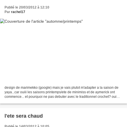
Publié le 20/03/2012 à 12:10
Par
rachel17
design de marimekko (google) mais je vais plutot m'adapter a la saison de
yaya...car ouiii les saisons printemps/ete de minimiss et de aymerick ont
commence... et pourquoi ne pas debuter avec le traditionnel crochet? oui
pas evident de mettre en valeur...
l'ete sera chaud
Publié le 14/03/2012 à 10:05