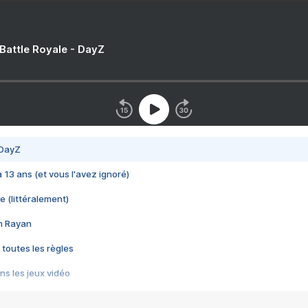
 Battle Royale - DayZ
 DayZ
 a 13 ans (et vous l'avez ignoré)
e (littéralement)
im Rayan
 toutes les règles
s les jeux vidéo
us choquant de Rockstar ? - Le scandale BULLY