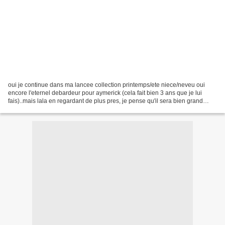
oui je continue dans ma lancee collection printemps/ete niece/neveu oui
encore l'eternel debardeur pour aymerick (cela fait bien 3 ans que je lui
fais)..mais lala en regardant de plus pres, je pense qu'il sera bien grand
cette annee (oui a comparer avec...