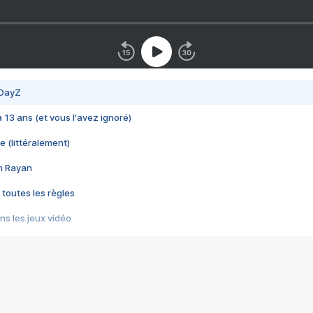
 DayZ
 a 13 ans (et vous l'avez ignoré)
e (littéralement)
im Rayan
 toutes les règles
s les jeux vidéo
us choquant de Rockstar ? - Le scandale BULLY
e plus moche de Steam
du RÊVE tourne au CAUCHEMAR