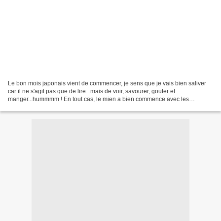
Le bon mois japonais vient de commencer, je sens que je vais bien saliver
car il ne s'agit pas que de lire...mais de voir, savourer, gouter et
manger...hummmm ! En tout cas, le mien a bien commence avec les
nouvelles de Yoko Ogawa : les paupieres. Il...