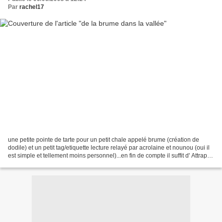
Par
rachel17
une petite pointe de tarte pour un petit chale appelé brume (création de
dodile) et un petit tag/etiquette lecture relayé par acrolaine et nounou (oui il
est simple et tellement moins personnel)...en fin de compte il suffit d' Attraper
le livre le plus...