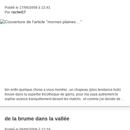
Publié le 17/06/2008 à 12:41
Par
rachel17
bin enfin quelque chose a vous montrer...un chapeau (plus tendance bob)
trouve dans la superbe tricotheque de garns, pour ma yaya autrement le
sophie avance tranquillement devant les matchs...et comme j'ai decide de le
faire en rond...c des tonnes et...
de la brume dans la vallée
Publié le 06/06/2008 à 12:24