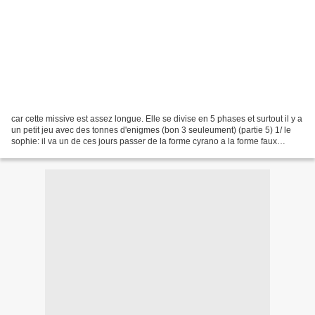
car cette missive est assez longue. Elle se divise en 5 phases et surtout il y a
un petit jeu avec des tonnes d'enigmes (bon 3 seuleument) (partie 5) 1/ le
sophie: il va un de ces jours passer de la forme cyrano a la forme faux
cache-coeur (bonne idee...