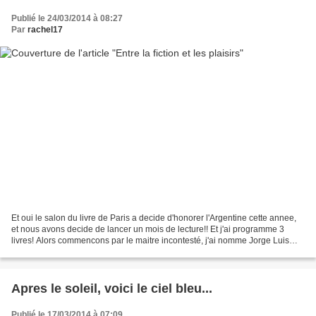
Publié le 24/03/2014 à 08:27
Par
rachel17
Et oui le salon du livre de Paris a decide d'honorer l'Argentine cette annee,
et nous avons decide de lancer un mois de lecture!! Et j'ai programme 3
livres! Alors commencons par le maitre incontesté, j'ai nomme Jorge Luis
Borges J'avouerais n'avoir jamais...
Apres le soleil, voici le ciel bleu...
Publié le 17/03/2014 à 07:09