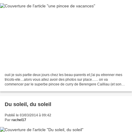
ouii je suis partie deux jours chez les beau-parents et j'ai pu etrenner mes
tricots-ete....alors vous allez avoir des photos sur place....... on va
commencer par le superbe pincee de curry de Berengere Cailliau (et son
blog) vraiment une merveille a...
Du soleil, du soleil
Publié le 03/03/2014 à 09:42
Par
rachel17