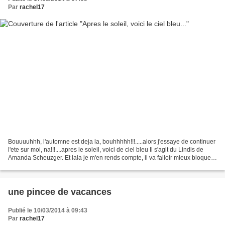
Par
rachel17
Bouuuuhhh, l'automne est deja la, bouhhhhh!!!.....alors j'essaye de continuer
l'ete sur moi, na!!!....apres le soleil, voici de ciel bleu Il s'agit du Lindis de
Amanda Scheuzger. Et lala je m'en rends compte, il va falloir mieux bloquer
mes bretelles...
une pincee de vacances
Publié le 10/03/2014 à 09:43
Par
rachel17