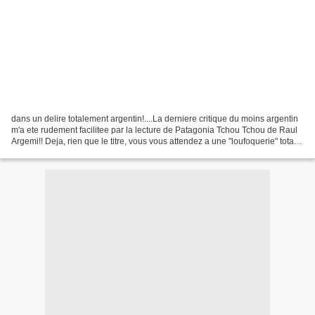
dans un delire totalement argentin!....La derniere critique du moins argentin
m'a ete rudement facilitee par la lecture de Patagonia Tchou Tchou de Raul
Argemi!! Deja, rien que le titre, vous vous attendez a une "loufoquerie" totale.
Il s'agit de deux...