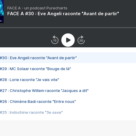
FACE A - un podcast Purecharts
FACE A #30 : Eve Angeli raconte "Avant de partir"
#30 : Eve Angeli raconte "Avant de partir"
#29 : MC Solaar raconte "Bouge de là"
28 : Lorie raconte "Je vais vite"
#27 : Christophe Willem raconte "Jacques a dit"
#26 : Chimène Badi raconte "Entre nous"
#25 : Indochine raconte "3e sexe"
#24 : Zaho raconte "C'est chelou"
#23 : Patrick Bruel raconte "Au café des délices"