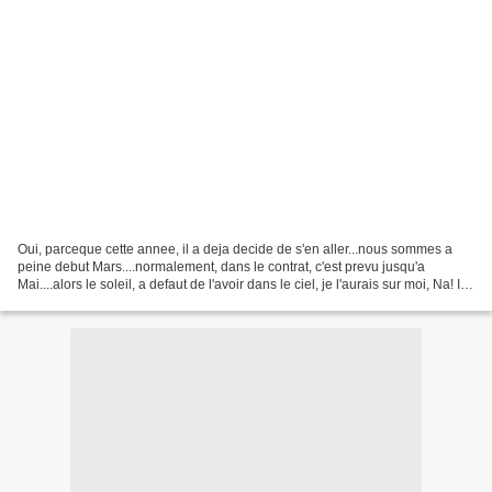
Oui, parceque cette annee, il a deja decide de s'en aller...nous sommes a
peine debut Mars....normalement, dans le contrat, c'est prevu jusqu'a
Mai....alors le soleil, a defaut de l'avoir dans le ciel, je l'aurais sur moi, Na! Il
s'agit du tres simple...