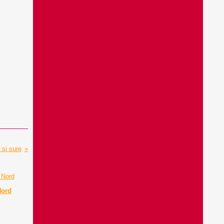
 si sure
Nord