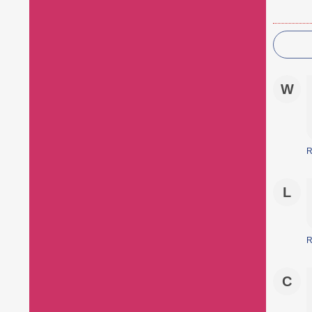
W
R
L
R
C