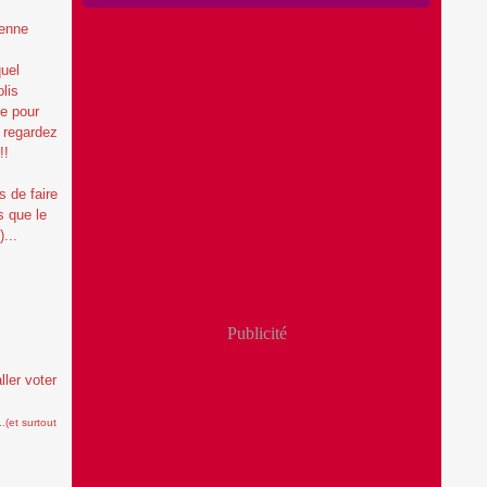
yenne
uel
olis
e pour
t regardez
!!
s de faire
s que le
...
Publicité
ller voter
..(et surtout