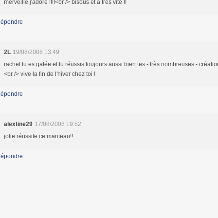
merveille j'adore !!!!<br /> bisous et a tres vite !!
épondre
2L
19/08/2008 13:49
rachel tu es gatée et tu réussis toujours aussi bien tes - très nombreuses - création
<br /> vive la fin de l'hiver chez toi !
épondre
alextine29
17/08/2008 19:52
jolie réussite ce manteau!!
épondre