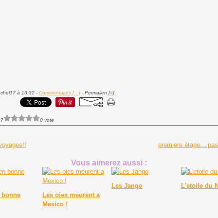
achel17 à 13:32 -
Commentaires [
…
]
- Permalien [
#
]
 ?
0 vote
voyages!!
premiere étape....pas
Vous aimerez aussi :
Les Jango
L'etoile du 
 bonne
Les oies meurent a
Mexico !