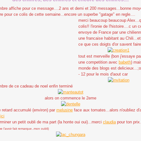
mbre affiche pour ce message....2 ans et demi et 200 messages...bonne mo
re pour ce colis de cette semaine...encore un superbe "gatage" en regle....
merci beaucoup beaucoup Alex...q
colis!! l'ironie de l'histoire....c un c
envoye de France par une chilienn
une francaise habitant au Chili...e
ce que ces doigts d'or savent faire
tout est merveille (bon j'essaye pa
une competition avec
babeth
) mai
monde des blogs est delicieux...;o)
- 12 pour le mois d'aout car
ombre de ce cadeau de noel enfin terminé
alors on commence le 2eme
le retard accumulé (environ) par
melusine
face aux tomates...alors n'oubliez d'a
,
ici
rminer un petit oubli de ma part (
la honte
oui oui)...merci
claudia
pour ton prix
.
 l'avoir fait remarque..mon oubli)