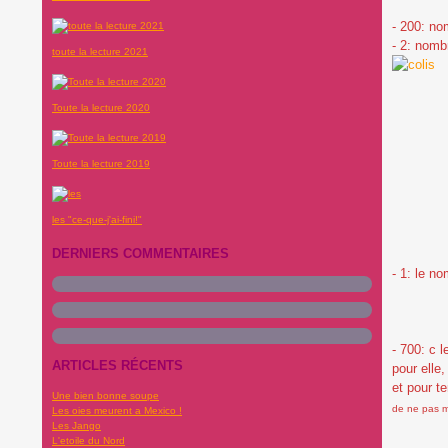
- 200: no
- 2: nomb
toute la lecture 2021
Toute la lecture 2020
Toute la lecture 2019
les "ce-que-j'ai-fini!"
DERNIERS COMMENTAIRES
- 1: le n
- 700: c 
ARTICLES RÉCENTS
pour elle
et pour te
Une bien bonne soupe
de ne pas me
Les oies meurent a Mexico !
Les Jango
L'etoile du Nord