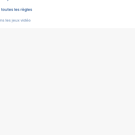
 toutes les règles
s les jeux vidéo
us choquant de Rockstar ? - Le scandale BULLY
e plus moche de Steam
du RÊVE tourne au CAUCHEMAR
pendant 8 heures
it… à tort
umiliés par un jeu vidéo
ire - Final Fantasy 8
ti un empire - Age of Empires
story DOFUS
tard, il crée l'un des pires jeux de tous les temps, MindsEye.