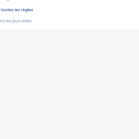
 toutes les règles
s les jeux vidéo
us choquant de Rockstar ? - Le scandale BULLY
e plus moche de Steam
du RÊVE tourne au CAUCHEMAR
pendant 8 heures
it… à tort
umiliés par un jeu vidéo
ire - Final Fantasy 8
ti un empire - Age of Empires
story DOFUS
tard, il crée l'un des pires jeux de tous les temps, MindsEye.