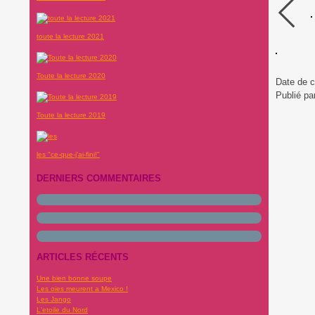
toute la lecture 2021
Toute la lecture 2020
Date de c
Publié pa
Toute la lecture 2019
les "ce-que-j'ai-fini!"
DERNIERS COMMENTAIRES
ARTICLES RÉCENTS
Une bien bonne soupe
Les oies meurent a Mexico !
Les Jango
L'etoile du Nord