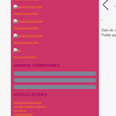
toute la lecture 2021
Toute la lecture 2020
Date de c
Publié pa
Toute la lecture 2019
les "ce-que-j'ai-fini!"
DERNIERS COMMENTAIRES
ARTICLES RÉCENTS
Une bien bonne soupe
Les oies meurent a Mexico !
Les Jango
L'etoile du Nord